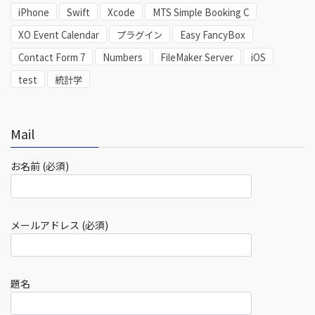
iPhone
Swift
Xcode
MTS Simple Booking C
XO Event Calendar
プラグイン
Easy FancyBox
Contact Form 7
Numbers
FileMaker Server
iOS
test
統計学
Mail
お名前 (必須)
メールアドレス (必須)
題名