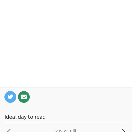
Information
〒920-0964
3-10-6
Hondamachi Kanazawa Ishikawa
Japan
Phone/Fax +81-76-232-3330
Ideal day to read
2026年 8月